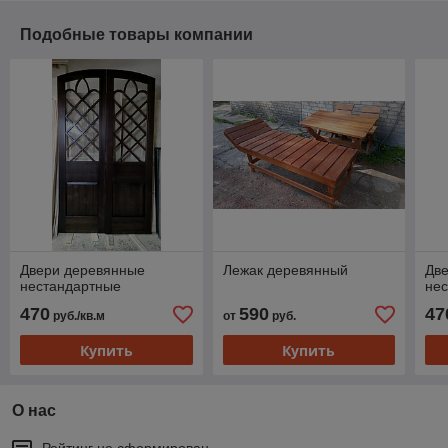
Подобные товары компании
Двери деревянные
Лежак деревянный
Дв
нестандартные
не
470
590
47
руб./кв.м
от
руб.
Купить
Купить
О нас