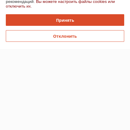
рекомендаций.
Вы можете настроить файлы cookies или
Доставка и оплата
отключить их.
График работы
Принять
Полная версия сайта
Отклонить
Политика обработки cookies
Сайт создан на платформе Deal.by
Информация для покупателя
Юридическое лицо:
ООО "ПолоцкСтройСервис"
211404 г.Полоцк, ул. Космонавтов 87А
Регистрационный номер ЕГР: 300444719
УНП: 300444719
Регистрационный орган: Витебский областной исполнительный
комитет