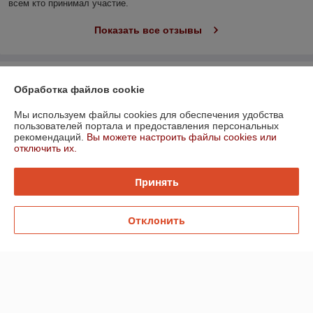
всем кто принимал участие.
Показать все отзывы
О нас
Обработка файлов cookie
Контакты
Мы используем файлы cookies для обеспечения удобства
пользователей портала и предоставления персональных
рекомендаций.
Вы можете настроить файлы cookies или
Доставка и оплата
отключить их.
График работы
Принять
Полная версия сайта
Отклонить
Политика обработки cookies
Сайт создан на платформе Deal.by