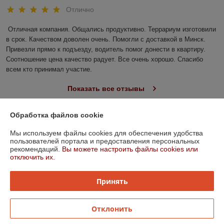
Отлично
Отличная компания. Общались продуктивно. Террариум изготовили 
в срок. Качеством доволен очень. Помогли с доставкой в Минск. 
Привезли прямо к подъезду, водитель помог донести в квартиру. 
Соотношение цена качество радует. Все очень хорошо. Спасибо 
всем кто принимал участие.
Показать все отзывы
Обработка файлов cookie
О нас
Мы используем файлы cookies для обеспечения удобства
пользователей портала и предоставления персональных
Контакты
рекомендаций.
Вы можете настроить файлы cookies или
отключить их.
Доставка и оплата
Принять
График работы
Отклонить
Полная версия сайта